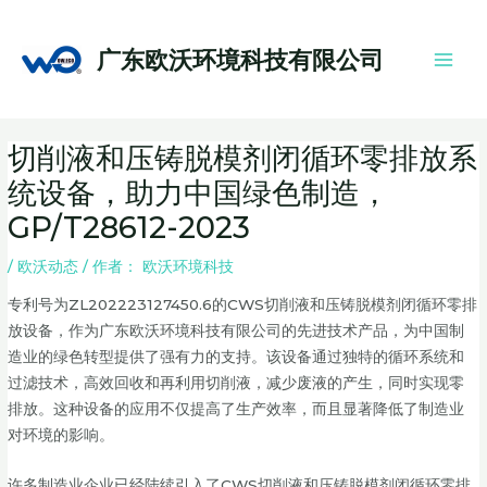
跳
Main
至
Men
广东欧沃环境科技有限公司
内
容
Post
切削液和压铸脱模剂闭循环零排放系
navigation
统设备，助力中国绿色制造，
GP/T28612-2023
/
欧沃动态
/ 作者：
欧沃环境科技
专利号为ZL202223127450.6的CWS切削液和压铸脱模剂闭循环零排
放设备，作为广东欧沃环境科技有限公司的先进技术产品，为中国制
造业的绿色转型提供了强有力的支持。该设备通过独特的循环系统和
过滤技术，高效回收和再利用切削液，减少废液的产生，同时实现零
排放。这种设备的应用不仅提高了生产效率，而且显著降低了制造业
对环境的影响。
许多制造业企业已经陆续引入了CWS切削液和压铸脱模剂闭循环零排