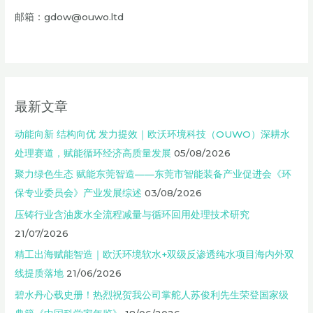
邮箱：gdow@ouwo.ltd
最新文章
动能向新 结构向优 发力提效｜欧沃环境科技（OUWO）深耕水
处理赛道，赋能循环经济高质量发展
05/08/2026
聚力绿色生态 赋能东莞智造——东莞市智能装备产业促进会《环
保专业委员会》产业发展综述
03/08/2026
压铸行业含油废水全流程减量与循环回用处理技术研究
21/07/2026
精工出海赋能智造｜欧沃环境软水+双级反渗透纯水项目海内外双
线提质落地
21/06/2026
碧水丹心载史册！热烈祝贺我公司掌舵人苏俊利先生荣登国家级