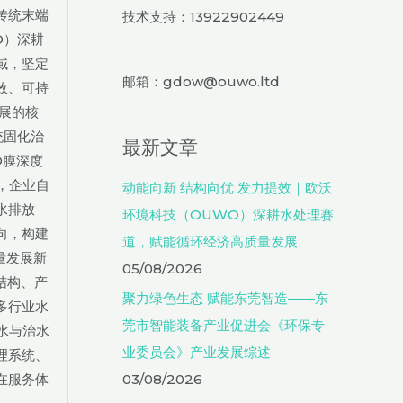
传统末端
技术支持：13922902449
O）深耕
域，坚定
邮箱：gdow@ouwo.ltd
效、可持
展的核
统固化治
最新文章
O膜深度
，企业自
动能向新 结构向优 发力提效｜欧沃
水排放
环境科技（OUWO）深耕水处理赛
向，构建
道，赋能循环经济高质量发展
量发展新
05/08/2026
结构、产
聚力绿色生态 赋能东莞智造——东
多行业水
莞市智能装备产业促进会《环保专
水与治水
业委员会》产业发展综述
理系统、
在服务体
03/08/2026