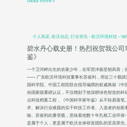
Read More »
内
外
碧
双
水
线
丹
个人风采
,
欧沃动态
,
行业资讯
-
欧沃环境科技
-
18
提
心
质
碧水丹心载史册！热烈祝贺我公司
载
落
鉴》
史
地
册！
一个卫河畔出生的农家少年，在军营淬炼坚韧风骨；
热
—— 广东欧沃环境科技董事长苏俊利，用近三十载
烈
国科学院、中国工程院联合指导编撰的权威典籍《中
祝
份国家级重磅认证，不仅镌刻下他深耕绿色智造的科
贺
点科技档案工程，《中国科学家年鉴》从不轻易落笔
我
术、解决行业难题的实干科技工作者。入选者的创新
公
喻。苏俊利此番登载，意味着他数十年扎根工业环保
司
是属于个人，更是属于欧沃全体研发团队的至高荣光