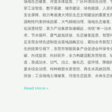
场地生态修复、河道水体提质、厂区环境综合治理、
东
穿工业智造、数字基建、城市建设、绿色能源、人居
莞
安全屏障、助力粤港澳大湾区生态文明建设的重要支
市
源刚性约束持续趋紧，大气精细治理、场地生态修复
智
化深度转型，算力产业集群加速崛起，传统“单一治水
能
求。节水循环、废气超低排放、生态修复提质、智慧
装
足东莞全球先进制造业基地战略定位，紧扣全市新型
备
生的统筹引领下，东莞市智能装备产业促进会环保专
产
破、向优提质、向好跃升，全力构建适配东莞智造、
业
道，形成治水、治气、治土、修生态、提环境、降能
促
废水综合治理、特种精密水质管控、再生水高效回用、
进
排放；工业场地土壤修复、河道生态提质、水体生态
会
《环
Read More »
保
专
压
业
铸