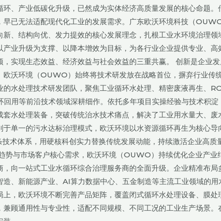
循环、产业低碳化升级，已然成为实体经济高质量发展的核心命题。
，早已无法适配现代化工业的发展需求。广东欧沃环境科技（OUW
向新、结构向优、发力提效的核心发展理念，扎根工业水环境治理领
以产业升级为支撑、以降本增效为目标，为各行业企业提供专业、高
颈，实现生态效益、经济效益与社会效益的三重共赢。 创新是企业发
。欧沃环境（OUWO）始终将技术研发放在战略首位，摒弃行业传
业的水处理技术研发团队，聚焦工业循环水处理、精密废液再生、R
闭环回用等前沿技术领域深耕细作。依托多年项目实操经验与技术积淀
成套水处理装备，突破传统治水技术痛点，解决了工业用水量大、废
别于单一的污水达标治理模式，欧沃环境以水资源循环再生为核心导
条技术体系，用硬核科创实力替换传统发展动能，持续激活企业高质
趋势与市场客户核心需求，欧沃环境（OUWO）持续优化企业产业
商，向一站式工业水循环综合治理服务商的全面升级。企业精准布局
智造、新能源产业、AI算力数据中心、五金制造等主流工业领域的用
局上，欧沃环境不断完善产品矩阵，覆盖闭式循环水处理设备、膜处
，兼顾通用性与专业性，适配不同规模、不同工况的工业生产场景。