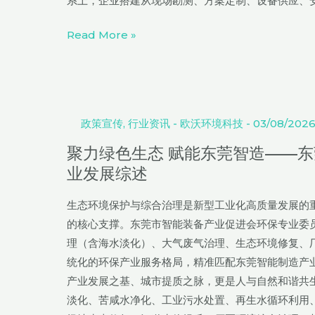
系上，企业搭建从现场勘测、方案定制、设备供应、
理
赛
Read More »
道，
赋
聚
能
力
循
绿
政策宣传
,
行业资讯
-
欧沃环境科技
-
03/08/202
环
色
经
聚力绿色生态 赋能东莞智造——
生
济
业发展综述
态
高
赋
质
生态环境保护与综合治理是新型工业化高质量发展的重
能
量
的核心支撑。东莞市智能装备产业促进会环保专业委
东
发
理（含海水淡化）、大气废气治理、生态环境修复、
莞
展
统化的环保产业服务格局，精准匹配东莞智能制造产
智
产业发展之基、城市提质之脉，更是人与自然和谐共
造
淡化、苦咸水净化、工业污水处置、再生水循环利用、
——