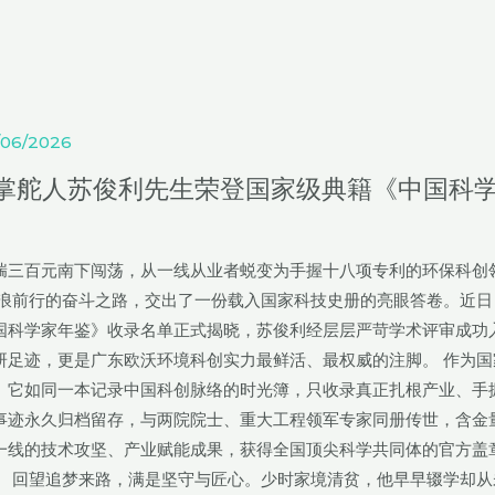
/06/2026
掌舵人苏俊利先生荣登国家级典籍《中国科
揣三百元南下闯荡，从一线从业者蜕变为手握十八项专利的环保科创
踏浪前行的奋斗之路，交出了一份载入国家科技史册的亮眼答卷。近日
国科学家年鉴》收录名单正式揭晓，苏俊利经层层严苛学术评审成功
研足迹，更是广东欧沃环境科创实力最鲜活、最权威的注脚。 作为国
。它如同一本记录中国科创脉络的时光簿，只收录真正扎根产业、手
事迹永久归档留存，与两院院士、重大工程领军专家同册传世，含金
一线的技术攻坚、产业赋能成果，获得全国顶尖科学共同体的官方盖
。 回望追梦来路，满是坚守与匠心。少时家境清贫，他早早辍学却从