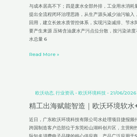
处
与成本居高不下；四是废水全部外排，工业用水消耗
理
提出全流程闭环治理思路，从生产源头减少油污输入
技
回用，建立长效水质管控体系，实现污染减排、节水降
术
要产生来源 压铸含油废水产污点位分散，按污染浓度
研
水总量 6
究
Read More »
精
工
出
欧沃动态
,
行业资讯
-
欧沃环境科技
-
21/06/2026
海
精工出海赋能智造｜欧沃环境软水
赋
能
近日，广东欧沃环境科技有限公司水处理项目捷报频
智
跨国制造客户总部位于东莞松山湖科创片区，主营刚
造
际知名消费电子品牌的核心供应商，产品广泛应用于5