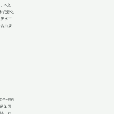
，本文
水资源化
油废水主
占含油废
次合作的
是某国
业链。欧