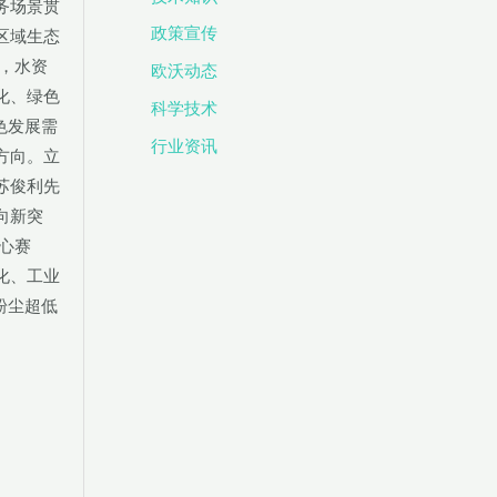
务场景贯
政策宣传
区域生态
，水资
欧沃动态
化、绿色
科学技术
色发展需
行业资讯
方向。立
苏俊利先
向新突
心赛
化、工业
粉尘超低