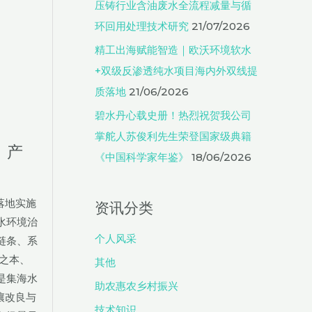
压铸行业含油废水全流程减量与循
环回用处理技术研究
21/07/2026
精工出海赋能智造｜欧沃环境软水
+双级反渗透纯水项目海内外双线提
质落地
21/06/2026
碧水丹心载史册！热烈祝贺我公司
掌舵人苏俊利先生荣登国家级典籍
》产
《中国科学家年鉴》
18/06/2026
落地实施
资讯分类
水环境治
个人风采
链条、系
之本、
其他
是集海水
助农惠农乡村振兴
壤改良与
技术知识