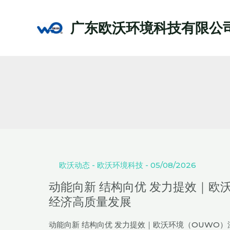
跳
至
广东欧沃环境科技有限公
内
容
动
Post
能
pagination
向
欧沃动态
-
欧沃环境科技
-
05/08/2026
新
动能向新 结构向优 发力提效｜欧
结
经济高质量发展
构
向
动能向新 结构向优 发力提效｜欧沃环境（OUWO