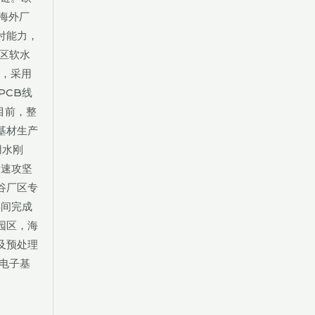
海外厂
付能力，
区软水
统，采用
PCB线
目前，整
基材生产
用水刚
全速攻坚
谷厂区专
车间完成
园区，海
及预处理
电子基