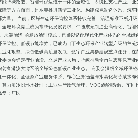
节能降碳改造、智能环保运维于一体的全域性、系统性支柱产业。业
保障等方方面面，是东莞推进新型工业化、构建绿色制造体系、筑牢
撑力量。 当前，区域生态环保管控体系持续完善、治理标准不断升级
、全域环境提质成为常态化发展要求。伴随东莞制造业高端化、智能
、末端治污”的粗放治理模式，已难以适配现代化产业体系的全域绿
环保管控、低碳节能增效，已成为当下生态环保产业转型升级的主流
工业化攻坚、绿色低碳高质量发展、数字产业集群建设重点任务，在
业委员会锚定行业前沿、立足产业大局，持续推动全市生态环保产业
辐射粤港澳大湾区的全域绿色低碳产业生态。 专委会深耕全域环保核
耗一体化、全链条产业服务体系。核心业务涵盖海水淡化与苦咸水净
算力液冷闭环水处理；工业生产废气治理、VOCs精准降解、车间
修复；厂区