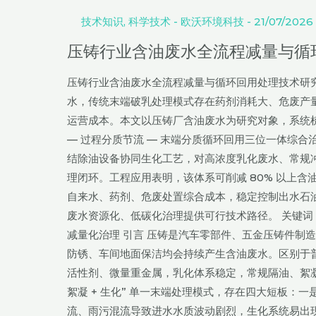
委
行
技术知识
,
科学技术
-
欧沃环境科技
-
21/07/2026
员
业
会》
压铸行业含油废水全流程减量与循
含
产
油
业
压铸行业含油废水全流程减量与循环回用处理技术研究
废
发
水，传统末端破乳处理模式存在药剂消耗大、危废产
水
展
运营成本。本文以压铸厂含油废水为研究对象，系统
全
综
— 过程分质节流 — 末端分质循环回用三位一体综合治
流
述
结除油设备协同生化工艺，对高浓度乳化废水、常规
程
理闭环。工程应用表明，该体系可削减 80% 以上
减
自来水、药剂、危废处置综合成本，稳定控制出水石油
量
废水资源化、低碳化治理提供可行技术路径。 关键词
与
减量化治理 引言 压铸是汽车零部件、五金压铸件制
循
防锈、车间地面保洁均会持续产生含油废水。区别于
环
活性剂、微量重金属，乳化体系稳定，常规隔油、絮凝破
回
絮凝 + 生化” 单一末端处理模式，存在四大短板
用
流、雨污混流导致进水水质波动剧烈，生化系统易出