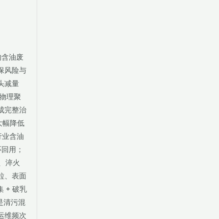
的含油废
保风险与
头减量
 物理聚
成完整治
大幅降低
行业含油
环回用；
、淬火
粒、表面
+ 破乳
是清污混
运维频次