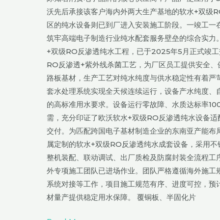
｜
沃先后承接该客户海内外两大生产基地的软水+双级
欧
区的纯水设备则已到厂进入安装施工阶段。一竣工一
沃
筑牢高端电子制造行业纯水配套服务壁垒的综合实力
环
+双级RO反渗透纯水工程，已于2025年5月正式
境
RO反渗透+紫外线杀菌工艺，为厂区员工提供安全、
软
路板基材，生产工艺对纯水纯度与供水稳定性有着严苛
水
套水处理系统实现全天候连续运行，设备产水纯度、
+双
的高标准用水要求。设备运行零故障、水质达标率10
级
需，充分印证了欧沃软水+双级RO反渗透纯水设备适
反
交付。为匹配跨国电子基材制造企业的东南亚产能布
渗
属定制的软水+双级RO反渗透纯水成套设备，采用不
透
整机装配、联动调试、出厂质检及防腐封装全流程工
纯
外专项施工团队已进场作业。团队严格遵循海外施工
水
系统对接等工作，项目施工规范有序、进度可控，预计
项
材量产提供稳定用水保障。 覆铜板、半固化片
目
海