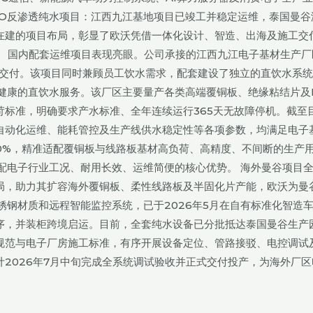
RO反渗透纯水项目：江西九江基地项目已竣工并稳定运维，泰国曼谷
在建的项目布局，彰显了欧沃凭借一体化设计、智造、出海及施工交
。 国内配套运维项目表现亮眼。公司承接的江西九江电子基材生产厂
竣工交付。该项目同时兼顾员工饮水需求，配套建设了独立的直饮水系
健康的直饮水服务。该厂区主要量产各类高端覆铜板、绝缘粘结片及
标准，明确要求产水标准、全年连续运行365天无故障停机。截至
自动化运维、能耗管控及生产线供水稳定性等各项参数，均满足电子
0%，精准适配覆铜板与线路板基材高负荷、高精度、不间断的生产
配电子行业工况、耐用长效、运维简便的核心优势。 海外曼谷项目
局，助力其扩容海外覆铜板、柔性线路板及半固化片产能，欧沃为曼
锈钢材质和远程智能监控系统，已于2026年5月在自有标准化智造
序，并装柜跨境启运。目前，全套纯水设备已分批抵达泰国曼谷生产
规范与电子厂房施工标准，有序开展设备定位、管路接驳、电控调试
2026年7月中旬完成全系统调试验收并正式交付投产，为海外厂区