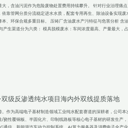
量大，含油污泥作为危险废物处置费用持续攀升。 针对行业治理痛点
，依靠管网分质分流稳定进水水质，配套专用再生、除油设备实现废
本、环保合规多重目标。 压铸厂含油废水产污特征与危害分析 含
与产生渠道分为六类： 模具脱模废水：车间浓度最高、产量最大，
+双级反渗透纯水项目海内外双线提质落地
传。作为高端电子基材制造领域工业纯水配套赛道的深耕者，公司本
性/挠性覆铜板、半固化片、印制线路板等核心电子基材的研发生产，
G通信、新能源汽车动力控制系统、AI算力服务器及消费电子全产