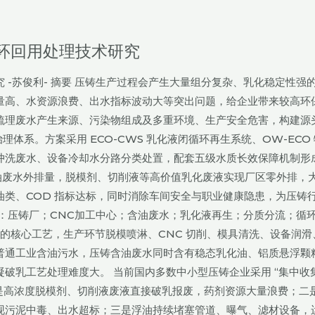
环回用处理技术研究
 -苏俊利- 摘要 压铸生产过程会产生大量组分复杂、乳化稳定性强
量高、水资源浪费、出水指标波动大等突出问题，给企业带来较高环
梳理废水产生来源、污染物组成及多重环境、生产安全危害，构建源
理体系。方案采用 ECO-CWS 乳化液闭循环再生系统、OW-ECO
冲洗废水、设备冷却水分路分类处置，配套五级水质长效保障机制形
含油废水外排量，脱模剂、切削液等高价值乳化废液实现厂区零外排，
类、COD 指标达标，同时消除车间安全与职业健康隐患，为压铸
：压铸厂；CNC加工中心；含油废水；乳化液再生；分质分流；循
造的核心工艺，生产环节脱模喷淋、CNC 切削、模具清洗、设备润滑
普通工业含油污水，压铸含油废水同时含有稳态乳化油、铝质悬浮颗
乳工艺处理难度大。 当前国内多数中小型压铸企业采用 “集中收集 
：一是高浓度脱模剂、切削液废液直接破乳报废，药剂资源大量浪费；二
现污泥中毒、出水超标；三是浮油持续堵塞管道、曝气、滤材设备，