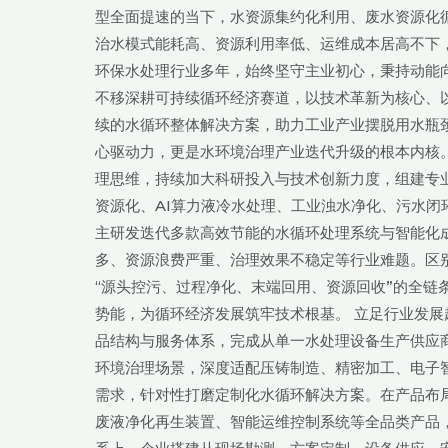
优
型全面提速的当下，水资源集约化利用、废水资源化
发
治水模式能耗高、资源利用率低、运维成本居高不下
力
环保水处理行业多年，始终坚守主业初心，秉持动能
提
不移深耕可持续循环经济赛道，以技术革新为核心、
效
续的水循环整体解决方案，助力工业产业摆脱用水瓶
｜
心驱动力，更是水环境治理产业迭代升级的根本内核
欧
理思维，持续加大科研投入与技术创新力度，组建专
沃
资源化、AI算力液冷水处理、工业浊水净化、污水
环
主研发迭代多款高效节能的水循环处理系统与智能化
境
多、资源浪费严重、治理效果不稳定等行业难题。区
科
“源头控污、过程净化、末端回用、资源回收”的全链
技
势能，为循环经济发展筑牢技术根基。 立足行业发展
（OUWO）
品结构与服务体系，完成从单一水处理设备生产供应
深
环境治理场景，深度适配压铸制造、精密加工、电子
耕
需求，针对性打磨定制化水循环解决方案。在产品布
水
废液净化再生装置、智能运维控制系统等全品类产品
处