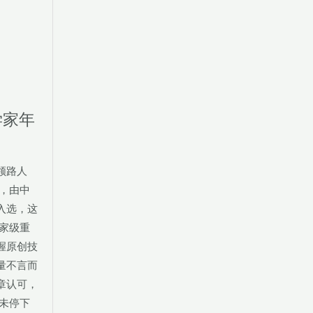
学家年
领路人
，由中
入选，这
家级重
握原创技
量不言而
章认可，
未停下