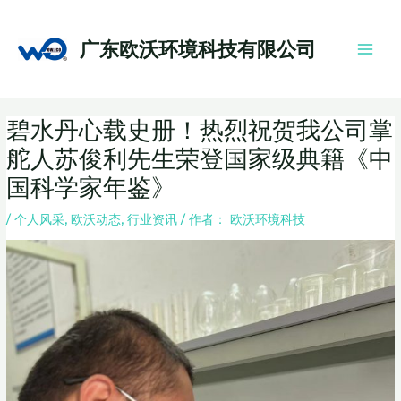
跳
Main
至
Men
广东欧沃环境科技有限公司
内
容
Post
碧水丹心载史册！热烈祝贺我公司掌
navigation
舵人苏俊利先生荣登国家级典籍《中
国科学家年鉴》
/
个人风采
,
欧沃动态
,
行业资讯
/ 作者：
欧沃环境科技