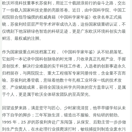
欧沃环境科技董事长苏俊利，用近三十载踏浪前行的奋斗之路，交出
了一份载入国家科技史册的亮眼答卷。近日，由中国科学院、中国工
程院联合指导编撰的权威典籍《中国科学家年鉴》收录名单正式揭
晓，苏俊利经层层严苛学术评审成功入选，这份国家级重磅认证，不
仅镌刻下他深耕绿色智造的科研足迹，更是广东欧沃环境科创实力最
鲜活、最权威的注脚。
作为国家级重点科技档案工程，《中国科学家年鉴》从不轻易落笔。
它如同一本记录中国科创脉络的时光簿，只收录真正扎根产业、手握
原创技术、解决行业难题的实干科技工作者。入选者的创新事迹永久
归档留存，与两院院士、重大工程领军专家同册传世，含金量不言而
喻。苏俊利此番登载，意味着他数十年扎根工业环保一线的技术攻
坚、产业赋能成果，获得全国顶尖科学共同体的官方盖章认可，是属
于个人，更是属于欧沃全体研发团队的至高荣光。
回望追梦来路，满是坚守与匠心。少时家境清贫，他早早辍学却从未
停下自学的脚步；三年军旅生涯，锻造出不服输、肯钻研的韧劲。
1995 年，25 岁的苏俊利奔赴广东闯荡，从保安、后勤主管一步步做
到生产负责人，在水处理行业摸爬滚打时，敏锐捕捉到制造业废水污