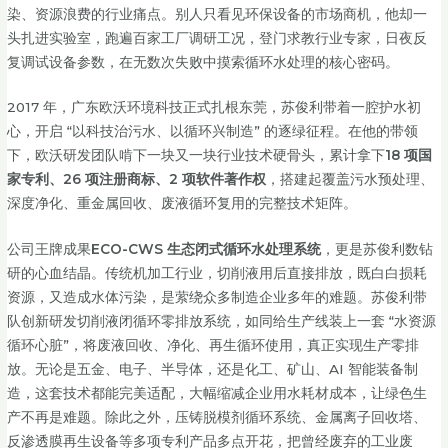
染、资源浪费的行业痛点。别人只看见环保设备的市场商机，他却一
头扎进实验室，跑遍百家工厂调研工况，登门求教行业专家，日夜反
复调试设备参数，在无数次失败中摸索循环水处理的核心密码。
2017 年，广东欧沃环境科技正式扎根东莞，苏俊利带着一腔护水初
心，开启 “以科技治污水、以循环兴制造” 的逐绿征程。在他的带领
下，欧沃研发团队啃下一块又一块行业技术硬骨头，累计拿下
18 项国
家专利、26 项注册商标、2 项软件著作权
，搭建起覆盖污水预处理、
深度净化、重金属回收、废液循环复用的完整技术矩阵。
公司王牌成果
ECO-CWS 生态闭式循环水处理系统
，更是苏俊利数钻
研的心血结晶。传统机加工行业，切削液用后直接排放，既白白损耗
资源，又造成水体污染，是萦绕众多制造企业多年的难题。苏俊利带
队创新研发切削液闭循环零排放系统，如同给生产线装上一套 “水资源
循环心脏”，将废液回收、净化、再生循环使用，真正实现生产零排
放。无论是五金、电子、半导体，还是化工、矿山、AI 智能装备制
造，这套技术都能完美适配，大幅缩减企业用水耗材成本，让绿色生
产不再是难题。除此之外，压铸脱模剂循环系统、金属离子回收塔、
反渗透膜再生设备等多项专利产品多点开花，把曾经废弃的工业废