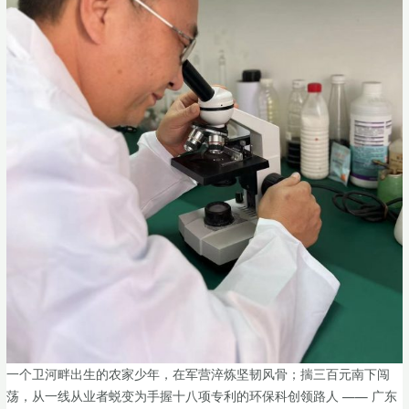
一个卫河畔出生的农家少年，在军营淬炼坚韧风骨；揣三百元南下闯
荡，从一线从业者蜕变为手握十八项专利的环保科创领路人 —— 广东