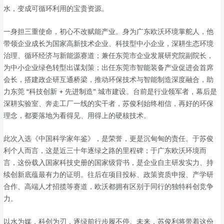
水，变成可循环利用的宝贵资源。
一身担三重使命，初心不改赋能产业。身为广东欧沃环境掌舵人，他
带领企业成长为国家高新技术企业、科技型中小企业，深耕生态环境
治理、循环经济与新能源赛道；兼任东莞市企业发展研究院副院长，
为中小企业绿色转型出谋划策；出任东莞市智能装备产业促进会首席
会长，搭建政企研互通桥梁，推动环保技术与智能制造深度融合，助
力东莞 “科技创新 + 先进制造” 城市建设。台前是行业领军者，幕后是
深耕实验室、奔走工厂一线的实干者，苏俊利始终相信，再好的环保
理念，都要落地为看得见、用得上的硬核技术。
此次入选《中国科学家年鉴》，是荣誉，更是沉甸甸的责任。于苏俊
利个人而言，这是近三十年逐绿之路的里程碑；于广东欧沃环境而
言，这份载入国家科技史册的国家级背书，是企业自主研发实力、持
续创新底蕴最有力的证明。往后在项目投标、政策资质申报、产学研
合作、高端人才招揽等赛道，欧沃都拥有区别于同行的独特科创竞争
力。
以水为媒，科创为刃，逐绿前行步履不停。未来，苏俊利将带着这份