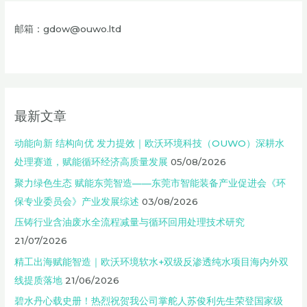
邮箱：gdow@ouwo.ltd
最新文章
动能向新 结构向优 发力提效｜欧沃环境科技（OUWO）深耕水
处理赛道，赋能循环经济高质量发展
05/08/2026
聚力绿色生态 赋能东莞智造——东莞市智能装备产业促进会《环
保专业委员会》产业发展综述
03/08/2026
压铸行业含油废水全流程减量与循环回用处理技术研究
21/07/2026
精工出海赋能智造｜欧沃环境软水+双级反渗透纯水项目海内外双
线提质落地
21/06/2026
碧水丹心载史册！热烈祝贺我公司掌舵人苏俊利先生荣登国家级