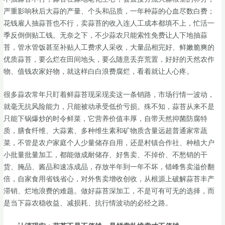
严重影响秋后大蒜的产量、个头和品质，一年种蒜的心血尽数白费；
花钱雇人抽蒜苔也不行，卖蒜苔的收入连人工成本都填不上，忙活一
季反倒倒贴工钱。无奈之下，不少蒜农只能索性免费让人下地抽蒜
苔，管水管饭甚至补贴人工费求人采收，大量品相完好、鲜嫩脆爽的
优质蒜苔，要么烂在田间地头，要么随意丢弃荒置，好好的天然农作
物、值钱农家好物，就这样白白浪费腐烂，看着就让人心疼。
很多蒜农常年只盯着鲜蒜苔现采现卖这一条销路，市场行情一波动，
就毫无抗风险能力，只能被动承受低价亏损。殊不知，蒜苔从来不是
只能下锅爆炒的时令鲜菜，它营养价值丰厚，自带天然抑菌防腐特
质，膳食纤维、大蒜素、多种维生素和矿物质含量远超普通家常蔬
菜，不管是农户家庭个人少量储存自用，还是村镇合作社、种植大户
小批量批量加工，都能做成耐储存、好售卖、不掉价、不愁销的干
货、腌品、酱品和速冻成品，存放半年到一年不坏，错峰售卖溢价翻
倍，自家食用省钱省心，对外售卖增收创收，从根源上破解蒜苔丰产
滞销、烂地浪费的难题。做好蒜苔深加工，不是可有可无的选择，而
是当下蒜农稳收益、减损耗、抗行情波动的必经之路。