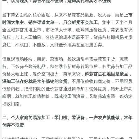
一、认清现实：蒜苔不是不值钱，是鲜卖扎堆卖才不值钱
当下蒜农面临的核心困境，从来不是蒜苔品质差、没人要，而是
上市
时间太集中、销售渠道太单一、只会鲜卖不会加工
。集中十天半个月
全区域蒜苔扎堆上市，市场供大于求，收购商压价压质，蒜农没有议
价权；加上人工抽采、分拣运输成本居高不下，鲜蒜苔短期极易变质
腐烂，不敢囤、不能放，只能低价甩卖甚至忍痛丢弃。
但反观市场终端，商超、菜市场、餐饮店常年需要蒜苔干货、腌蒜
苔、下饭蒜苔酱等制品，秋冬季节新鲜蒜苔退市后，各类蒜苔加工品
价格大幅上涨，溢价空间极大。简单来说，
鲜蒜苔烂在地里是废品，
深加工储存好就是常年畅销的金货
。不用依赖收购商定价，不用跟风
低价内卷，把滞销期的低价蒜苔通过简单加工锁鲜提质，错开上市高
峰期，就能实现价值翻倍，既减少田间浪费，又给蒜农多添一条稳定
增收门路。
二、个人家庭简易深加工：零门槛、零设备，一户农户就能做，常年
储存不浪费