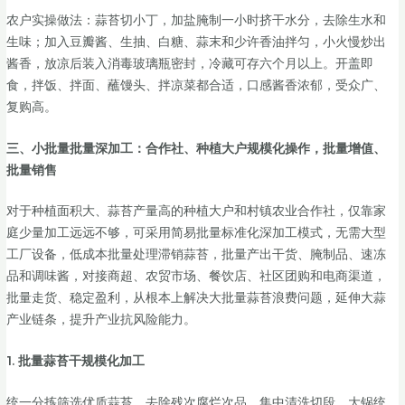
农户实操做法：蒜苔切小丁，加盐腌制一小时挤干水分，去除生水和
生味；加入豆瓣酱、生抽、白糖、蒜末和少许香油拌匀，小火慢炒出
酱香，放凉后装入消毒玻璃瓶密封，冷藏可存六个月以上。开盖即
食，拌饭、拌面、蘸馒头、拌凉菜都合适，口感酱香浓郁，受众广、
复购高。
三、小批量批量深加工：合作社、种植大户规模化操作，批量增值、
批量销售
对于种植面积大、蒜苔产量高的种植大户和村镇农业合作社，仅靠家
庭少量加工远远不够，可采用简易批量标准化深加工模式，无需大型
工厂设备，低成本批量处理滞销蒜苔，批量产出干货、腌制品、速冻
品和调味酱，对接商超、农贸市场、餐饮店、社区团购和电商渠道，
批量走货、稳定盈利，从根本上解决大批量蒜苔浪费问题，延伸大蒜
产业链条，提升产业抗风险能力。
1. 批量蒜苔干规模化加工
统一分拣筛选优质蒜苔，去除残次腐烂次品，集中清洗切段，大锅统