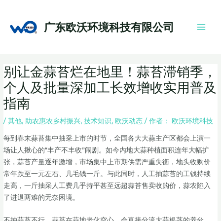
跳
Main
至
Men
广东欧沃环境科技有限公司
内
容
Post
别让金蒜苔烂在地里！蒜苔滞销季，
navigation
个人及批量深加工长效增收实用普及
指南
/
其他
,
助农惠农乡村振兴
,
技术知识
,
欧沃动态
/ 作者：
欧沃环境科技
每到春末蒜苔集中抽采上市的时节，全国各大大蒜主产区都会上演一
场让人揪心的“丰产不丰收”闹剧。如今内地大蒜种植面积连年大幅扩
张，蒜苔产量逐年激增，市场集中上市期供需严重失衡，地头收购价
常年跌至一元左右、几毛钱一斤。与此同时，人工抽蒜苔的工钱持续
走高，一斤抽采人工费几乎持平甚至远超蒜苔售卖收购价，蒜农陷入
了进退两难的无奈困境。
不抽蒜苔不行，蒜苔在蒜地老化空心，会直接分流大蒜根茎的养分，