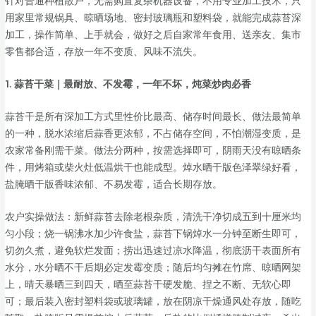
针对普通种植散户，无需购置复杂机器设备，不用专业加工技术，只
用家里常规锅具、晾晒场地、密封玻璃瓶和塑料袋，就能完成蒜苔深
加工，操作简单、上手就会，做好之后自家常年食用、送亲友、集市
零售都合适，存放一年不变质、风味不流失。
1. 蒜苔干菜｜最耐放、不发霉，一年不坏，炖菜炒肉必香
蒜苔干是所有深加工方式里性价比最高、储存时间最长、做法最简单
的一种，脱水浓缩后蒜香更浓郁，不占储存空间，不怕潮湿变质，是
农家常备刚需干菜。做法分两种，按需选择即可，阴雨天没有晾晒条
件，用烤箱或柴火灶低温烘干也能成型。焯水晒干版色泽翠绿好看，
盐腌晒干版香味浓郁、不易发霉，适合长期存放。
农户实操做法：新鲜蒜苔去除老根杂质，清洗干净切成五到十厘米均
匀小段；烧一锅沸水加少许食盐，蒜苔下锅焯水一分钟至断生即可，
切勿久煮，避免软烂发面；捞出迅速过凉水降温，彻底沥干表面所有
水分，水分晒不干后期必定发霉变质；随后均匀摊在竹席、晾晒网架
上，晴天暴晒三到四天，晒至蒜苔干硬发脆、捏之不断、无软心即
可；最后装入密封塑料袋或玻璃罐，放在阴凉干燥通风处存放，随吃