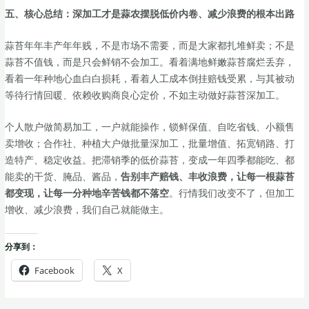
五、核心总结：深加工才是蒜农摆脱低价内卷、减少浪费的根本出路
蒜苔年年丰产年年贱，不是市场不需要，而是大家都扎堆鲜卖；不是
蒜苔不值钱，而是只会鲜销不会加工。看着满地鲜嫩蒜苔腐烂丢弃，
看着一年种地心血白白损耗，看着人工成本倒挂赔钱受累，与其被动
等待行情回暖、依赖收购商良心定价，不如主动做好蒜苔深加工。
个人散户做简易加工，一户就能操作，锁鲜保值、自吃省钱、小额售
卖增收；合作社、种植大户做批量深加工，批量增值、拓宽销路、打
造特产、稳定收益。把滞销季的低价蒜苔，变成一年四季都能吃、都
能卖的干货、腌品、酱品，
告别丰产赔钱、丰收浪费，让每一根蒜苔
都变现，让每一分种地辛苦钱都不落空
。行情我们改变不了，但加工
增收、减少浪费，我们自己就能做主。
分享到：
Facebook
X