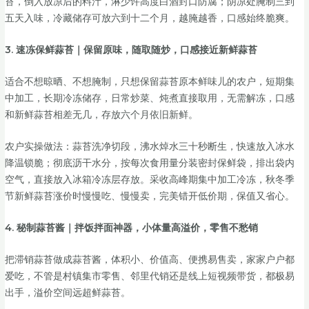
苔，倒入放凉后的料汁，淋少许高度白酒封口防腐；阴凉处腌制三到
五天入味，冷藏储存可放六到十二个月，越腌越香，口感始终脆爽。
3. 速冻保鲜蒜苔｜保留原味，随取随炒，口感接近新鲜蒜苔
适合不想晾晒、不想腌制，只想保留蒜苔原本鲜味儿的农户，短期集
中加工，长期冷冻储存，日常炒菜、炖煮直接取用，无需解冻，口感
和新鲜蒜苔相差无几，存放六个月依旧新鲜。
农户实操做法：蒜苔洗净切段，沸水焯水三十秒断生，快速放入冰水
降温锁脆；彻底沥干水分，按每次食用量分装密封保鲜袋，排出袋内
空气，直接放入冰箱冷冻层存放。采收高峰期集中加工冷冻，秋冬季
节新鲜蒜苔涨价时慢慢吃、慢慢卖，完美错开低价期，保值又省心。
4. 秘制蒜苔酱｜拌饭拌面神器，小体量高溢价，零售不愁销
把滞销蒜苔做成蒜苔酱，体积小、价值高、便携易售卖，家家户户都
爱吃，不管是村镇集市零售、邻里代销还是线上短视频带货，都极易
出手，溢价空间远超鲜蒜苔。