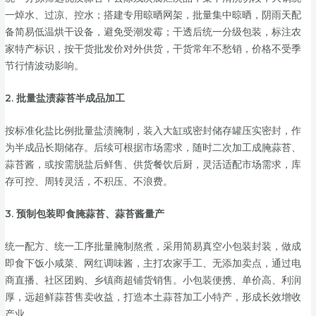
一焯水、过凉、控水；搭建专用晾晒网架，批量集中晾晒，阴雨天配
备简易低温烘干设备，避免受潮发霉；干透后统一分级包装，标注农
家特产标识，按干货批发价对外供货，干货常年不愁销，价格不受季
节行情波动影响。
2. 批量盐渍蒜苔半成品加工
按标准化盐比例批量盐渍腌制，装入大缸或密封储存罐压实密封，作
为半成品长期储存。后续可根据市场需求，随时二次加工成腌蒜苔、
蒜苔酱，或按需脱盐后鲜售、供货餐饮后厨，灵活适配市场需求，库
存可控、周转灵活，不积压、不浪费。
3. 预制包装即食腌蒜苔、蒜苔酱量产
统一配方、统一工序批量腌制熬煮，采用简易真空小包装封装，做成
即食下饭小咸菜、网红调味酱，主打农家手工、无添加卖点，通过电
商直播、社区团购、乡镇商超铺货销售。小包装便携、单价高、利润
厚，远超鲜蒜苔售卖收益，打造本土蒜苔加工小特产，形成长效增收
产业。