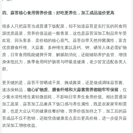
四、蒜苔核心食用营养价值：好吃更养生，加工成品溢价更高
很多人只把蒜苔当成普通下饭配菜，却不知道蒜苔是实打实的药食同
源优质蔬菜，营养价值远超一般青菜，这也是蒜苔深加工制品常年受
欢迎、回头客多、卖价稳的核心底气。蒜苔自带天然抑菌属性，富含
优质膳食纤维、大蒜素、多种维生素以及钙、钾、硒等人体必需矿物
质，日常食用既能健脾开胃、解腻助消化，还能辅助养护血管、增强
身体抵抗力，换季食用呵护肠胃与呼吸道健康，老少皆宜适配各类人
群。
更关键的是，蒜苔不管晒成干菜、腌成酱菜，还是做成调味蒜苔酱、
速冻保鲜品，
核心矿物质、膳食纤维和大蒜素营养都能牢牢保留
，仅
少量水溶性维生素轻微损耗，不影响日常养生食用价值。相比普通深
加工蔬菜，蒜苔加工品兼具下饭口感与养生属性，既是农家家常刚需
菜，也是大众认可的健康佐餐好物，营养价值加持之下，加工后的蒜
苔成品不仅不愁销，还能凭借健康卖点卖出更高价格，进一步提升蒜
农深加工增收收益。