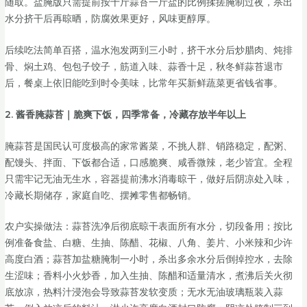
随取。盐腌版只需提前按十斤蒜苔一斤盐的比例揉搓腌制过夜，杀出
水分挤干后再晾晒，防腐效果更好，风味更醇厚。
后续吃法简单百搭，温水泡发两到三小时，挤干水分后炒腊肉、炖排
骨、焖土鸡、包包子饺子，筋道入味、蒜香十足，秋冬鲜蒜苔退市
后，餐桌上依旧能吃到时令美味，比常年买新鲜蔬菜更省钱省事。
2. 酱香腌蒜苔｜脆爽下饭，四季常备，冷藏存放半年以上
腌蒜苔是国民认可度极高的家常酱菜，不挑人群、销路稳定，配粥、
配馒头、拌面、下饭都合适，口感脆爽、咸香微辣，老少皆宜。全程
只需牢记无油无生水，容器提前沸水消毒晾干，做好后阴凉处入味，
冷藏长期储存，家庭自吃、摆摊零售都畅销。
农户实操做法：蒜苔洗净后彻底晾干表面所有水分，切段备用；按比
例准备食盐、白糖、生抽、陈醋、花椒、八角、姜片、小米辣和少许
高度白酒；蒜苔加盐糖腌制一小时，杀出多余水分后倒掉控水，去除
生涩味；香料小火炒香，加入生抽、陈醋和适量清水，煮沸后关火彻
底放凉，热料汁浸泡会导致蒜苔发软变质；无水无油玻璃瓶装入蒜