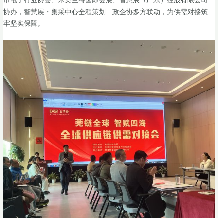
市电子行业协会、米奥兰特国际会展、智慧展（广东）控股有限公司
协办，智慧展・集采中心全程策划，政企协多方联动，为供需对接筑
牢坚实保障。