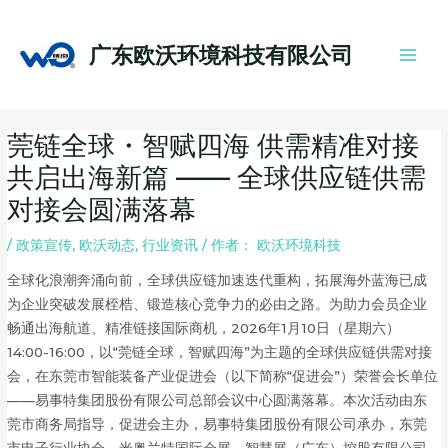
跳
Main
至
Men
广东欧沃环境科技有限公司
内
容
Post
莞链全球・智赋四海 供需精准对接
navigation
共启出海新篇 —— 全球供应链供需
对接会圆满落幕
/
政策宣传
,
欧沃动态
,
行业资讯
/ 作者：
欧沃环境科技
全球化浪潮奔涌向前，全球供应链加速迭代重构，拓展海外蓝海已成
为企业突破发展桎梏、锻造核心竞争力的必由之路。为助力会员企业
畅通出海航道、精准链接国际商机，2026年1月10日（星期六）
14:00-16:00，以“莞链全球，智赋四海”为主题的全球供应链供需对接
会，在东莞市智能装备产业促进会（以下简称“促进会”）荣誉会长单位
——易事特集团股份有限公司总部会议中心圆满落幕。本次活动由东
莞市商务局指导，促进会主办，易事特集团股份有限公司承办，东莞