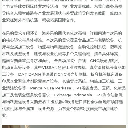
全力支持此类国际经贸对接活动，为行业发展赋能。东莞市商务局领
导结合东莞智能装备产业发展现状与外贸政策导向发表致辞，鼓励企
业紧抓海外市场机遇，积极拓展国际合作。
在采购需求介绍环节，海外采购团代表依次亮相，详细阐述本次采购
的核心诉求与具体标准。本次采购需求覆盖食品加工与包装设备、机
床与金属加工设备、物流与物料搬运设备、自动化控制系统、塑料原
材料及成型设备、建筑与农业机械等多个关键领域，清单具体详实：
越南采购商重点寻求和面机、全自动灌装生产线、CNC激光切割机、
电动叉车等设备，其中VISSAN急需工业绞肉机、真空滚揉机等食品加
工设备，DAT DANH明确采购CNC激光切割机、折弯机等机床设备;
印尼企业聚焦片剂胶囊生产设备、仓储货架系统、钢筋加工机械、工
业清洁设备等，Panca Nusa Perkasa， PT涵盖食品、医药、化妆品
加工及包装全链条设备需求，Exinergy Indonesia， PT则专注物流
与物料搬运设备采购;巴西工业机器和设备进口商协会为当地市场筛选
优质机床与金属加工设备资源，为东莞企精准对接南美市场搭建桥
梁。