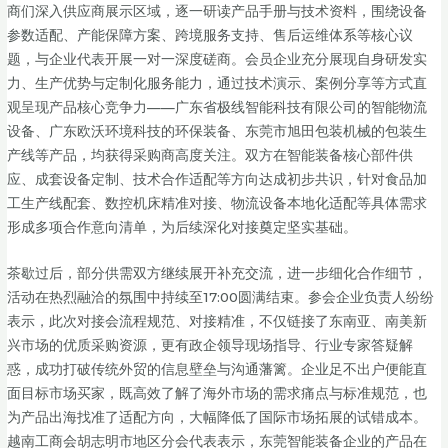
商们深入供应商展示区域，逐一研读产品手册与技术资料，围绕设备
参数适配、产能保障方案、跨境服务支持、售后运维体系等核心议
题，与企业代表开展一对一深度磋商。会员企业充分展现自身研发实
力、生产优势与定制化服务能力，通过技术演示、案例分享等方式直
观呈现产品核心竞争力——广东省极线智能科技有限公司的智能物流
设备、广东欧沃环境科技的环保装备、东莞市旭田包装机械的包装生
产线等产品，均获得采购商高度关注。双方在智能装备核心部件供
应、成套设备定制、技术合作适配等方向达成初步共识，针对食品加
工生产线配套、数控机床精准对接、物流设备本地化适配等具体需求
形成多项合作意向清单，为后续深化对接奠定坚实基础。
茶歇过后，部分供需双方继续展开补充交流，进一步细化合作细节，
活动在热烈融洽的氛围中持续至17:00圆满结束。参会企业负责人纷纷
表示，此次对接会流程规范、对接精准，不仅链接了东南亚、南美新
兴市场的优质采购资源，更有政企领导现场指导、行业专家答疑解
惑，成功打破传统外贸的信息壁垒与沟通藩篱。企业足不出户便能直
面目标市场买家，既高效了解了海外市场的需求痛点与标准规范，也
为产品出海找准了适配方向，大幅降低了国际市场拓展的试错成本。
越南工商会胡志明市地区分会代表表示，东莞智能装备企业的产品在