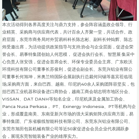
本次活动得到各界高度关注与鼎力支持，参会阵容涵盖政企领导、行
业精英、采购商与供应商代表，共计百余人齐聚一堂，共话合作。政
府层面，东莞市商务局对外贸易科科长陈志彬、副科长钟灿辉、陈志
炜受邀出席，为活动提供政策指导与支持;协会与企业层面，促进会荣
誉会长、易事特集团创始人何思模， 促进会执行会长、智慧展·集采中
心负责人张安强，促进会首席会长、环保专业委员会主席、广东欧沃
环境科技有限公司董事长苏俊利，促进会副会长、东莞兴铝业有限公
司董事长何旭坤，米奥兰特国际会展副执行总裁何问锡等嘉宾莅临现
场;采购商方面，来自巴西、越南、印尼的40余人采购团阵容坚实，包
括巴西工业机器和设备进口商协会，越南工商会胡志明市地区分会、
VISSAN、DAT DANH等知名企业，印尼机床及金属加工协会、
Panca Nusa Perkasa， PT、Exinergy Indonesia、PT等机构与企
业，形成覆盖南美、东南亚新兴市场的强大采购矩阵;供应商方面，易
事特集团、广东省极线智能科技有限公司、东莞东兴铝业有限公司、
东莞市旭田包装机械有限公司等近50家促进会会员企业代表踊跃参
会，展现东莞智能装备产业的雄厚实力。