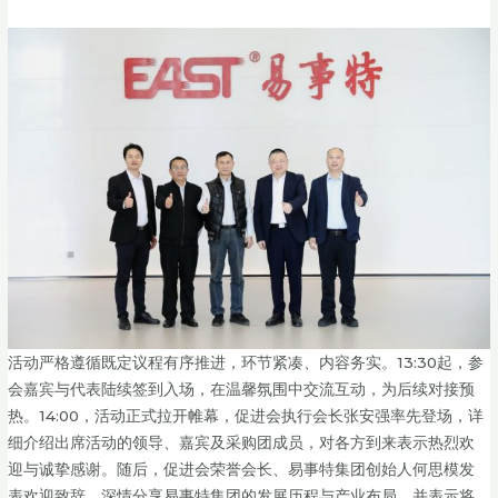
活动严格遵循既定议程有序推进，环节紧凑、内容务实。13:30起，参
会嘉宾与代表陆续签到入场，在温馨氛围中交流互动，为后续对接预
热。14:00，活动正式拉开帷幕，促进会执行会长张安强率先登场，详
细介绍出席活动的领导、嘉宾及采购团成员，对各方到来表示热烈欢
迎与诚挚感谢。随后，促进会荣誉会长、易事特集团创始人何思模发
表欢迎致辞，深情分享易事特集团的发展历程与产业布局，并表示将