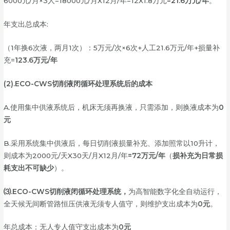
6000元/月×3人=18000元/月X12月/年=12X1.8万元
=21.6万元/年
。
年支出总成本:
（1年换6次液，两月1次）：5万元/次×6次+人工21.6万元/年+损量补
充=
123.6万元/年
(2).ECO-CWS切削液闭循环处理系统后的成本
A.使用集中供液系统后，机床无须再换液，只需添加，则换液成本为
0
元
B.采用系统集中供液后，每日切削液损量补充、添加照常以10升计，
则成本为2000元/天X30天/月X12月/年
=72万元/年
（
损补充为日常损
耗支出不可缺少
）。
⑶
.
ECO-CWS切削液闭循环处理系统，
为高智能数字化全自动运行，
全天候无间断管路恒压供液无须专人值守，则维护支出成本为
0元
。
年总成本：无人专人值守支出成本为
0元