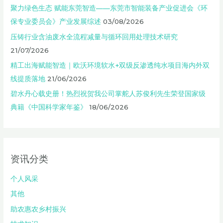
聚力绿色生态 赋能东莞智造——东莞市智能装备产业促进会《环
保专业委员会》产业发展综述
03/08/2026
压铸行业含油废水全流程减量与循环回用处理技术研究
21/07/2026
精工出海赋能智造｜欧沃环境软水+双级反渗透纯水项目海内外双
线提质落地
21/06/2026
碧水丹心载史册！热烈祝贺我公司掌舵人苏俊利先生荣登国家级
典籍《中国科学家年鉴》
18/06/2026
资讯分类
个人风采
其他
助农惠农乡村振兴