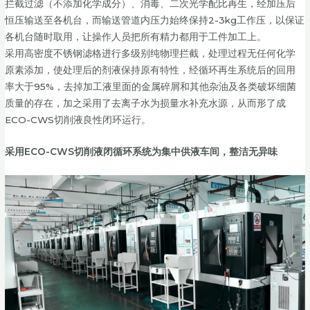
拦截过滤（不添加化学成分）、消毒、二次光学配比再生，经加压后
恒压输送至各机台，而输送管道内压力始终保持2-3kg工作压，以保证
各机台随时取用，让操作人员把所有精力都用于工件加工上。
采用高密度不锈钢滤格进行多级别纯物理拦截，处理过程无任何化学
原素添加，使处理后的剂液保持原有特性，经循环再生系统后的回用
率大于95%，去掉加工液里面的金属碎屑和其他杂油及各类破坏细菌
质量的存在，加之采用了去离子水为损量水补充水源，从而形了成
ECO-CWS切削液良性闭环运行。
采用ECO-CWS切削液闭循环系统为集中供液车间，整洁无异味