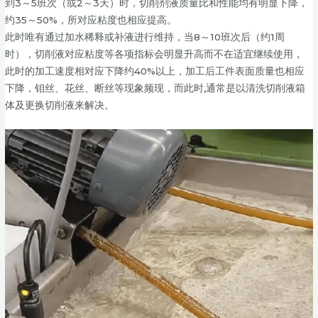
到3～5班次（或2～3天）时，切削剂液质量比和性能均有明显下降，
约35～50%，所对应粘度也相应提高。
此时唯有通过加水稀释或补液进行维持，当8～10班次后（约1周
时），切削液对应粘度等各项指标会明显升高而不在适宜继续使用，
此时的加工速度相对应下降约40%以上，加工后工件表面质量也相应
下降，钼丝、花丝、断丝等现象频现，而此时,通常是以清洗切削液箱
体及更换切削液来解决。