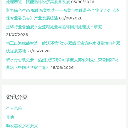
处理赛道，赋能循环经济高质量发展
05/08/2026
聚力绿色生态 赋能东莞智造——东莞市智能装备产业促进会《环
保专业委员会》产业发展综述
03/08/2026
压铸行业含油废水全流程减量与循环回用处理技术研究
21/07/2026
精工出海赋能智造｜欧沃环境软水+双级反渗透纯水项目海内外双
线提质落地
21/06/2026
碧水丹心载史册！热烈祝贺我公司掌舵人苏俊利先生荣登国家级
典籍《中国科学家年鉴》
18/06/2026
资讯分类
个人风采
其他
助农惠农乡村振兴