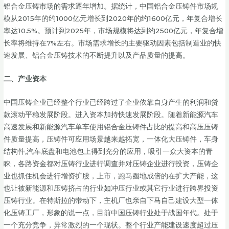
铝合金压铸市场的需求逐年增加。据统计，中国铝合金压铸件市场规
模从2015年的约1000亿元增长到2020年的约1600亿元，年复合增长
率达10.5%。预计到2025年，市场规模将达到约2500亿元，年复合增
长率将维持在7%左右。市场需求增长的主要驱动因素包括制造业的快
速发展、铝合金压铸技术的不断提升以及产品质量的提高。
二、
产业资本
中国压铸企业已经整个行业已经跨过了企业依靠自身产生的利润和贷
款滚动平稳发展阶段。进入资本加持快速发展阶段。随着新能源汽车
高速发展和新能源汽车单车使用铝合金压铸件占比的提高和高压压铸
件质量提高，压铸件可应用场景越来越拓宽，一体化大压铸件，车身
结构件,汽车底盘和电池包上得到充分的应用，吸引一众大资本的青
睐，各路资金都对压铸行业进行调查并对压铸企业进行投资，压铸企
业也抓住机会进行增资扩股，上市，跑马圈地成倍的在扩大产能，这
也让被新能源和压铸挤占的行业如冲压行业或其它行业进行跨界投资
压铸行业。在特斯拉的带动下，主机厂也亲自下马自己建设大型一体
化压铸工厂，形象的说一点，目前中国压铸行业处于战国年代。处于
一个充分竞争，异常激烈的一个现状。整个行业产能建设速度超过压