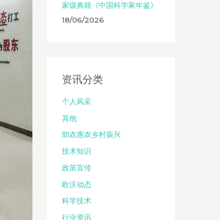
家级典籍《中国科学家年鉴》
18/06/2026
资讯分类
个人风采
其他
助农惠农乡村振兴
技术知识
政策宣传
欧沃动态
科学技术
行业资讯