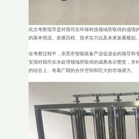
此次考察指导是对我司在环保科技领域所取得的成绩
的基本情况、发展历程、技术实力以及未来发展规划
在考察过程中，东莞市智能装备产业促进会的领导和
安强对我司在水处理领域所取得的成果表示赞赏，并
的结合上，有着广阔的合作空间和巨大的市场潜力。