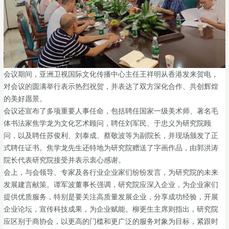
会议期间，亚洲卫视国际文化传播中心主任王祥明从香港发来贺电，
对会议的圆满举行表示热烈祝贺，并表达了双方深化合作、共创辉煌
的美好愿景。
会议还宣布了多项重要人事任命，包括聘任国家一级美术师、著名毛
体书法家焦学龙为文化艺术顾问，聘任刘军民、于忠义为研究院顾
问，以及聘任苏俊利、刘泰成、蔡敬波等为副院长，并现场颁发了正
式聘任证书。焦学龙先生还特地为研究院赠送了字画作品，由郭洪涛
院长代表研究院接受并表示衷心感谢。
会上，与会领导、专家及各行业企业家们纷纷发言，为研究院的未来
发展建言献策。谭军波董事长强调，研究院应深入企业，为企业家们
提供优质服务，特别是要关注高质量发展企业，分享成功经验，开展
企业论坛，宣传科技成果，为企业赋能。柳更生主席则指出，研究院
应区别于商协会，以更高的门槛和更广泛的服务对象为目标，紧跟时