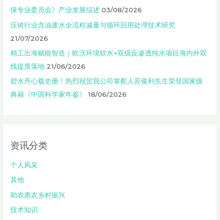
保专业委员会》产业发展综述
03/08/2026
压铸行业含油废水全流程减量与循环回用处理技术研究
21/07/2026
精工出海赋能智造｜欧沃环境软水+双级反渗透纯水项目海内外双
线提质落地
21/06/2026
碧水丹心载史册！热烈祝贺我公司掌舵人苏俊利先生荣登国家级
典籍《中国科学家年鉴》
18/06/2026
资讯分类
个人风采
其他
助农惠农乡村振兴
技术知识