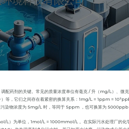
沃环境科技有限公司
药剂的关键。常见的质量浓度单位有毫克 / 升（mg/L）、微克 
，它们之间存在着紧密的换算关系：1mg/L = 1ppm = 10³ppb
中某污染物浓度为 5mg/L 时，等同于 5ppm ，也可换算为 5000ppb
ol/L）为单位，1mol/L = 1000mmol/L 。在实际污水处理厂的