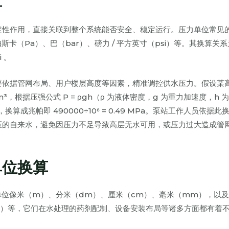
算
定性作用，直接关联到整个系统能否安全、稳定运行。压力单位常见
卡（Pa）、巴（bar）、磅力 / 平方英寸（psi）等。其换算关系为
i 。
要依据管网布局、用户楼层高度等因素，精准调控供水压力。假设某
m³，根据压强公式 P = ρgh（ρ 为液体密度，g 为重力加速度，h 
Pa，换算成兆帕即 490000÷10⁶ = 0.49 MPa。泵站工作人员依据
压的自来水，避免因压力不足导致高层无水可用，或压力过大造成管
单位换算
单位像米（m）、分米（dm）、厘米（cm）、毫米（mm），以
m²）等，它们在水处理的药剂配制、设备安装布局等诸多方面都有着