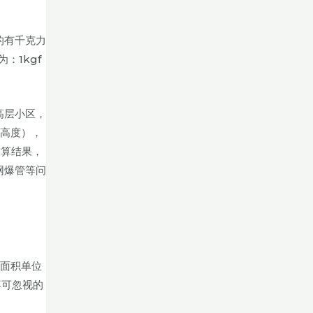
的有千克力
：1kgf
高层小区，
为高度），
此换算结果，
网爆管等问
及面积单位
不可忽视的