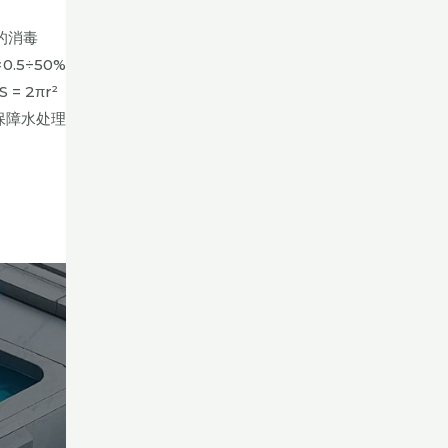
的消毒
.5÷50%
 2πr²
保障水处理