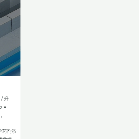
/ 升
 =
 。
化学药剂添