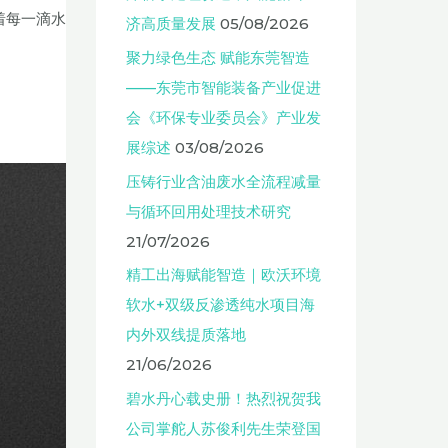
着每一滴水
济高质量发展
05/08/2026
聚力绿色生态 赋能东莞智造
——东莞市智能装备产业促进
会《环保专业委员会》产业发
展综述
03/08/2026
压铸行业含油废水全流程减量
与循环回用处理技术研究
21/07/2026
精工出海赋能智造｜欧沃环境
软水+双级反渗透纯水项目海
内外双线提质落地
21/06/2026
碧水丹心载史册！热烈祝贺我
公司掌舵人苏俊利先生荣登国