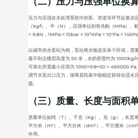
（二）压力与压强单位换
压力与压强在水处理系统中的泵、管道等环节起着决
（kgf）、牛（N），压强单位则有兆帕（MPa）、帕斯
= 9.8N，1MPa = 10bar = 10³KPa = 10⁶Pa = 145Ps
以城市供水泵站为例，泵站将水输送至各个区域，需
最不利点楼层高度为 50 米，水的密度约为 1000kg/
可算出所需最小压强为 1000×9.8×50 = 490000 
调节水泵出口压力，保障居民家中能稳定获得合适水
题。
（三）质量、长度与面积
质量单位如吨（T）、千克（Kg）、克（g），长度
平方米（m²）、平方分米（dm²）、平方厘米（c
作用。