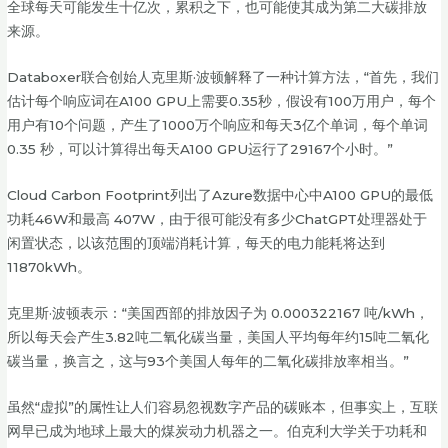
全球每天可能发生十亿次，累积之下，也可能使其成为第二大碳排放
来源。
Databoxer联合创始人克里斯·波顿解释了一种计算方法，“首先，我们
估计每个响应词在A100 GPU上需要0.35秒，假设有100万用户，每个
用户有10个问题，产生了1000万个响应和每天3亿个单词，每个单词
0.35 秒，可以计算得出每天A100 GPU运行了29167个小时。”
Cloud Carbon Footprint列出了Azure数据中心中A100 GPU的最低
功耗46W和最高 407W，由于很可能没有多少ChatGPT处理器处于
闲置状态，以该范围的顶端消耗计算，每天的电力能耗将达到
11870kWh。
克里斯·波顿表示：“美国西部的排放因子为 0.000322167 吨/kWh，
所以每天会产生3.82吨二氧化碳当量，美国人平均每年约15吨二氧化
碳当量，换言之，这与93个美国人每年的二氧化碳排放率相当。”
虽然“虚拟”的属性让人们容易忽视数字产品的碳账本，但事实上，互联
网早已成为地球上最大的煤炭动力机器之一。伯克利大学关于功耗和