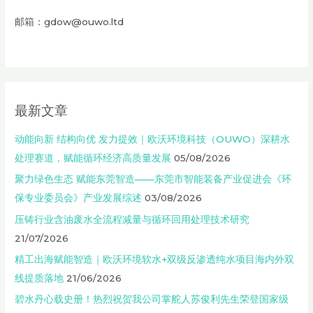
邮箱：gdow@ouwo.ltd
最新文章
动能向新 结构向优 发力提效｜欧沃环境科技（OUWO）深耕水
处理赛道，赋能循环经济高质量发展
05/08/2026
聚力绿色生态 赋能东莞智造——东莞市智能装备产业促进会《环
保专业委员会》产业发展综述
03/08/2026
压铸行业含油废水全流程减量与循环回用处理技术研究
21/07/2026
精工出海赋能智造｜欧沃环境软水+双级反渗透纯水项目海内外双
线提质落地
21/06/2026
碧水丹心载史册！热烈祝贺我公司掌舵人苏俊利先生荣登国家级