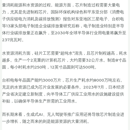
量消耗能源和水资源的过程。能源方面，芯片制造过程需要大量电
力，尤其是先进制程芯片。国际环保机构绿色和平东亚分部《消费电
子供应链电力消耗及碳排放预测》报告对东亚地区三星电子、台积电
等13家头部电子制造企业碳排放量研究后称，电子制造业特别是半导
体行业碳排放量正在飙升，至2030年全球半导体行业用电量将飙升至
237兆瓦时。
水资源消耗方面，硅片工艺需要“超纯水”清洗，且芯片制程越高，耗水
越多。生产一个2克重的计算机芯片，大约需要32公斤水。制造8寸晶
圆，每小时耗水约250吨，12英寸晶圆则可达500吨。
台积电每年晶圆产能约3000万片，芯片生产耗水约8000万吨左右。
充足的水资源已成为芯片业发展的必要条件。2023年7月，日本经济
产业省决定建立新制度，向半导体工厂供应工业用水的设施建设提供
补贴，以确保半导体生产所需的工业用水。
而长期来看，生成式AI、无人驾驶等推广应用还将导致芯片制造业进
一步增长，随之而来的则是能源资源的大量消耗。