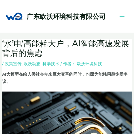
跳
Main
至
Men
广东欧沃环境科技有限公司
内
容
Post
‘水’电‘高能耗大户，AI智能高速发展
navigation
背后的焦虑
/
政策宣传
,
欧沃动态
,
科学技术
/ 作者：
欧沃环境科技
AI大模型在给人类社会带来巨大变革的同时，也因为能耗问题饱受争
议
。