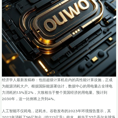
经济学人最新发稿称：包括超级计算机在内的高性能计算设施，正成
为能源消耗大户。根据国际能源署估计，数据中心的用电量占全球电
力消耗的1.5%至2%，大致相当于整个英国经济的用电量。预计到
2030年，这一比例将上升到4%。
人工智能不仅耗电，还耗水。谷歌发布的2023年环境报告显示，其
2022年消耗了56亿加仑（约212亿升）的水，相当于37个高尔夫球场