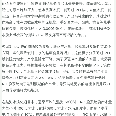
他物质不能透过半透膜 而将这些物质和水分离开来。简单来说，就是
通过对原水施加压力，使水从高浓度一侧透过 RO 膜，向低浓度一侧
渗透，从而实现对水中杂质的有效去除，产出高纯度的水。其过滤精
度极高，能有效截留水中的无机盐、重金属离子、细菌、病毒等几乎
所有杂质，过滤孔径可达 0.0001 微米 。在海水淡化、纯水制备等对
水质要求极高的领域，RO 膜发挥着不可或缺的作用。
气温对 RO 膜的影响较为复杂，涉及产水量、脱盐率以及能耗等多个
方面。当气温降低时，水的黏度会显著增加，这使得水分子通过 RO
膜的阻力增大，产水量随之下降。为了保证 RO 膜的产水量，就需要
提高进水压力。根据相关实验数据，在其他条件不变的情况下，温度
每下降 1℃ ，产水量大约会减少 2% – 4%。若要维持原有的产水量，
操作压力则需要提高约 3% – 5% 。这意味着，在冬季气温较低时，
RO 膜系统为了达到预期的产水量，需要消耗更多的电能来提升压力，
从而导致能耗大幅增加。
在某海水淡化项目中，夏季平均气温为 30℃时，RO 膜系统的产水量
为每小时 100 立方米，能耗为每立方米产水 4.8 度电。而到了冬季，
平均气温降至 10℃，在未采取额外措施的情况下，RO 膜的产水量下