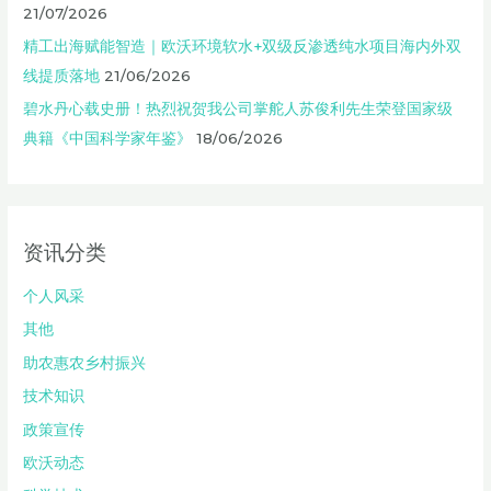
21/07/2026
精工出海赋能智造｜欧沃环境软水+双级反渗透纯水项目海内外双
线提质落地
21/06/2026
碧水丹心载史册！热烈祝贺我公司掌舵人苏俊利先生荣登国家级
典籍《中国科学家年鉴》
18/06/2026
资讯分类
个人风采
其他
助农惠农乡村振兴
技术知识
政策宣传
欧沃动态