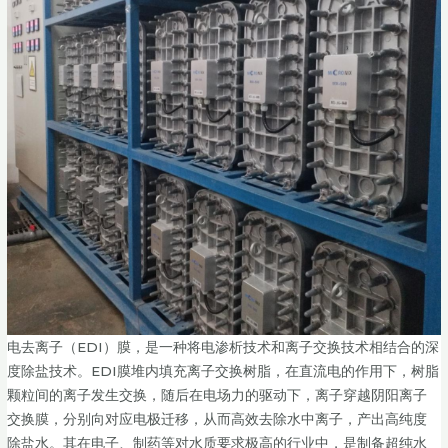
电去离子（EDI）膜，是一种将电渗析技术和离子交换技术相结合的深
度除盐技术。EDI膜堆内填充离子交换树脂，在直流电的作用下，树脂
颗粒间的离子发生交换，随后在电场力的驱动下，离子穿越阴阳离子
交换膜，分别向对应电极迁移，从而高效去除水中离子，产出高纯度
除盐水。其在电子、制药等对水质要求极高的行业中，是制备超纯水