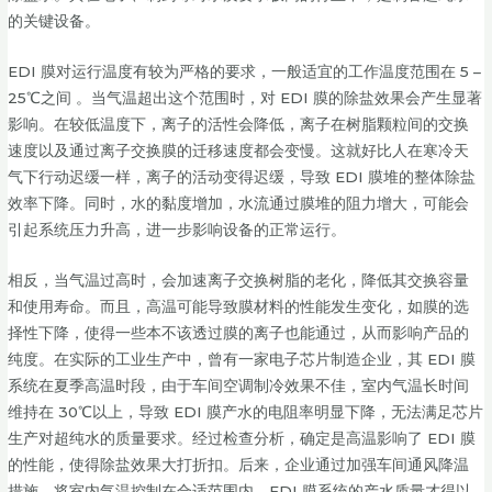
的关键设备。
EDI 膜对运行温度有较为严格的要求，一般适宜的工作温度范围在 5 –
25℃之间 。当气温超出这个范围时，对 EDI 膜的除盐效果会产生显著
影响。在较低温度下，离子的活性会降低，离子在树脂颗粒间的交换
速度以及通过离子交换膜的迁移速度都会变慢。这就好比人在寒冷天
气下行动迟缓一样，离子的活动变得迟缓，导致 EDI 膜堆的整体除盐
效率下降。同时，水的黏度增加，水流通过膜堆的阻力增大，可能会
引起系统压力升高，进一步影响设备的正常运行。
相反，当气温过高时，会加速离子交换树脂的老化，降低其交换容量
和使用寿命。而且，高温可能导致膜材料的性能发生变化，如膜的选
择性下降，使得一些本不该透过膜的离子也能通过，从而影响产品的
纯度。在实际的工业生产中，曾有一家电子芯片制造企业，其 EDI 膜
系统在夏季高温时段，由于车间空调制冷效果不佳，室内气温长时间
维持在 30℃以上，导致 EDI 膜产水的电阻率明显下降，无法满足芯片
生产对超纯水的质量要求。经过检查分析，确定是高温影响了 EDI 膜
的性能，使得除盐效果大打折扣。后来，企业通过加强车间通风降温
措施，将室内气温控制在合适范围内，EDI 膜系统的产水质量才得以