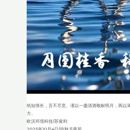
纸短情长，言不尽意。谨以一盏清酒敬献明月，再以
方。
欧沃环境科技/苏俊利
2025年10月4日/中秋月夜前