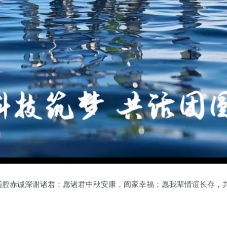
满腔赤诚深谢诸君：愿诸君中秋安康，阖家幸福；愿我辈情谊长存，