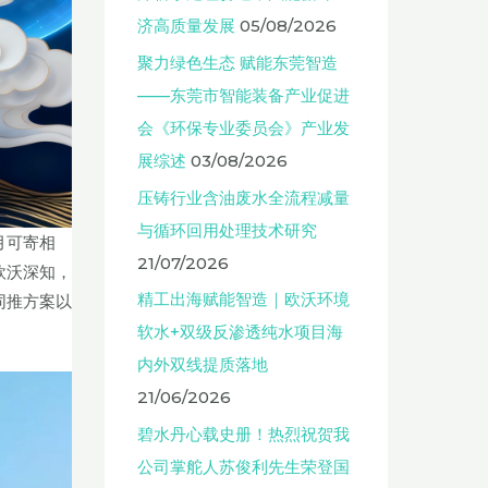
济高质量发展
05/08/2026
聚力绿色生态 赋能东莞智造
——东莞市智能装备产业促进
会《环保专业委员会》产业发
展综述
03/08/2026
压铸行业含油废水全流程减量
与循环回用处理技术研究
月可寄相
21/07/2026
欧沃深知，
精工出海赋能智造｜欧沃环境
同推方案以
软水+双级反渗透纯水项目海
内外双线提质落地
21/06/2026
碧水丹心载史册！热烈祝贺我
公司掌舵人苏俊利先生荣登国