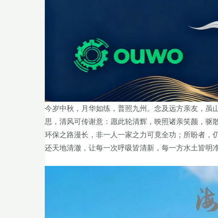
今岁中秋，月华如练，普照九州。念及远方亲友，虽
思，清风可传谢意：愿此轮清辉，映照诸亲笑颜，驱
环保之路漫长，非一人一家之力可竟全功；所盼者，
还天地清澈，让每一次呼吸皆清新，每一方水土皆明