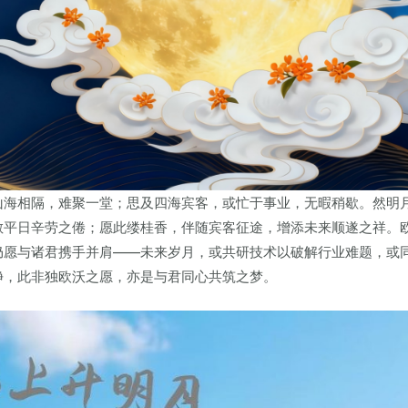
山海相隔，难聚一堂；思及四海宾客，或忙于事业，无暇稍歇。然明
散平日辛劳之倦；愿此缕桂香，伴随宾客征途，增添未来顺遂之祥。
仍愿与诸君携手并肩——未来岁月，或共研技术以破解行业难题，或
净，此非独欧沃之愿，亦是与君同心共筑之梦。