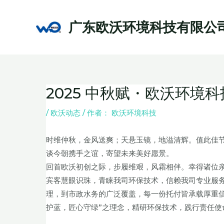
跳
至
广东欧沃环境科技有限公
内
容
2025 中秋赋・欧沃环境
Post
navigation
/
欧沃动态
/ 作者：
欧沃环境科技
时维仲秋，金风送爽；天悬玉镜，地溢清辉。值此佳
谈今朝携手之谊，寄望未来美好愿景。
回首欧沃初创之际，步履维艰，风霜相伴。幸得诸位
宾客慧眼识珠，青睐我司环保技术，信赖我司专业服
理，到市政水务的广泛覆盖，每一份托付皆承载厚重
护蓝，匠心守绿”之理念，精研环保技术，践行责任