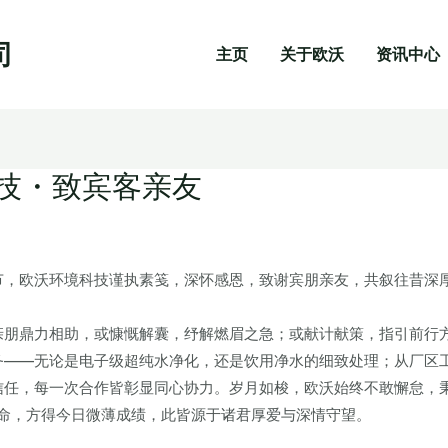
司
主页
关于欧沃
资讯中心
科技・致宾客亲友
节，欧沃环境科技谨执素笺，深怀感恩，致谢宾朋亲友，共叙往昔深
亲朋鼎力相助，或慷慨解囊，纾解燃眉之急；或献计献策，指引前行
务——无论是电子级超纯水净化，还是饮用净水的细致处理；从厂区
信任，每一次合作皆彰显同心协力。岁月如梭，欧沃始终不敢懈怠，秉
使命，方得今日微薄成绩，此皆源于诸君厚爱与深情守望。