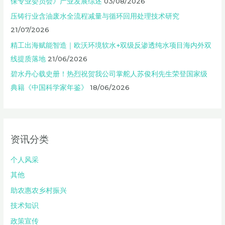
保专业委员会》产业发展综述
03/08/2026
压铸行业含油废水全流程减量与循环回用处理技术研究
21/07/2026
精工出海赋能智造｜欧沃环境软水+双级反渗透纯水项目海内外双
线提质落地
21/06/2026
碧水丹心载史册！热烈祝贺我公司掌舵人苏俊利先生荣登国家级
典籍《中国科学家年鉴》
18/06/2026
资讯分类
个人风采
其他
助农惠农乡村振兴
技术知识
政策宣传