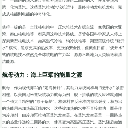
里，一回路的热水通过管壁将热量传递给二回路的水，使其受热沸
腾，化为蒸汽。这些蒸汽推动汽轮机运转，最终带动发电机发电，完
成从核能到电能的神奇转化。
值得一提的是，全球核电站中，压水堆技术占据主流，像我国的大亚
湾、秦山核电站等，都采用这种技术路线。尽管各国科学家从未停止
探索新型核电技术，如高温气冷堆、钠冷快堆等，期望突破传统 “烧开
水” 模式，追求更高的热效率、更强的安全性，但截至目前，“烧开水”
式的核电技术依然是全球核电的主力军，源源不断地为人类输送着清
洁能源。
航母动力：海上巨擘的能量之源
航母，作为现代海军的 “定海神针”，其动力系统同样与 “烧开水” 紧密
相连。以美国尼米兹级核动力航母为例，舰上搭载的核反应堆就如同
一个强大且精密的 “原子锅炉”。核燃料在反应堆内持续裂变，释放出
的热能用来加热高压纯净水，这些被加热的水并不直接做功，而是作
为冷却剂，由冷却泵推动至蒸汽发生器。在蒸汽发生器里，一回路热
水的热量传递给二回路的水，使其变为高温高压蒸汽。蒸汽随后如汹