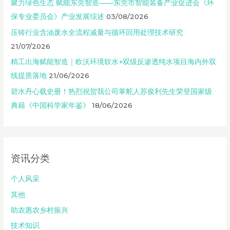
聚力绿色生态 赋能东莞智造——东莞市智能装备产业促进会《环
保专业委员会》产业发展综述
03/08/2026
压铸行业含油废水全流程减量与循环回用处理技术研究
21/07/2026
精工出海赋能智造｜欧沃环境软水+双级反渗透纯水项目海内外双
线提质落地
21/06/2026
碧水丹心载史册！热烈祝贺我公司掌舵人苏俊利先生荣登国家级
典籍《中国科学家年鉴》
18/06/2026
资讯分类
个人风采
其他
助农惠农乡村振兴
技术知识