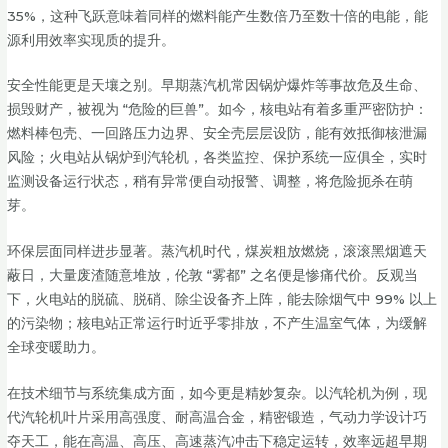
35%，这种飞跃意味着同样的燃料能产生数倍乃至数十倍的电能，能
源利用效率实现质的提升。
安全性能更是天壤之别。早期蒸汽机常因锅炉爆炸等事故危及生命、
损毁财产，被视为 “危险的巨兽”。如今，核电站有着多重严密防护：
燃料棒包壳、一回路压力边界、安全壳层层设防，能有效抵御核泄漏
风险；火电站从锅炉到汽轮机，各类监控、保护系统一应俱全，实时
监测设备运行状态，稍有异常便自动报警、调整，将危险扼杀在萌
芽。
环保层面同样进步显著。蒸汽机时代，煤炭粗放燃烧，滚滚黑烟遮天
蔽日，大量废渣随意堆放，伦敦 “雾都” 之名便是惨痛代价。反观当
下，火电站的脱硫、脱硝、除尘设备齐上阵，能去除烟气中 99% 以上
的污染物；核电站正常运行时近乎零排放，不产生温室气体，为缓解
全球变暖助力。
在技术细节与系统集成方面，如今更是精妙复杂。以汽轮机为例，现
代汽轮机叶片采用高强度、耐高温合金，精密锻造，气动力学设计巧
夺天工，能在高温、高压、高速蒸汽冲击下稳定运转，效率远超早期