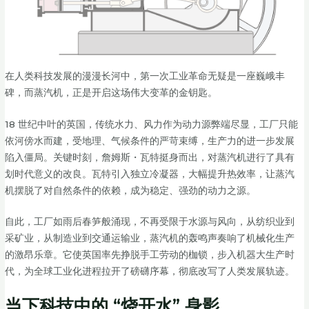
在人类科技发展的漫漫长河中，第一次工业革命无疑是一座巍峨丰
碑，而蒸汽机，正是开启这场伟大变革的金钥匙。
18 世纪中叶的英国，传统水力、风力作为动力源弊端尽显，工厂只能
依河傍水而建，受地理、气候条件的严苛束缚，生产力的进一步发展
陷入僵局。关键时刻，詹姆斯・瓦特挺身而出，对蒸汽机进行了具有
划时代意义的改良。瓦特引入独立冷凝器，大幅提升热效率，让蒸汽
机摆脱了对自然条件的依赖，成为稳定、强劲的动力之源。
自此，工厂如雨后春笋般涌现，不再受限于水源与风向，从纺织业到
采矿业，从制造业到交通运输业，蒸汽机的轰鸣声奏响了机械化生产
的激昂乐章。它使英国率先挣脱手工劳动的枷锁，步入机器大生产时
代，为全球工业化进程拉开了磅礴序幕，彻底改写了人类发展轨迹。
当下科技中的 “烧开水” 身影