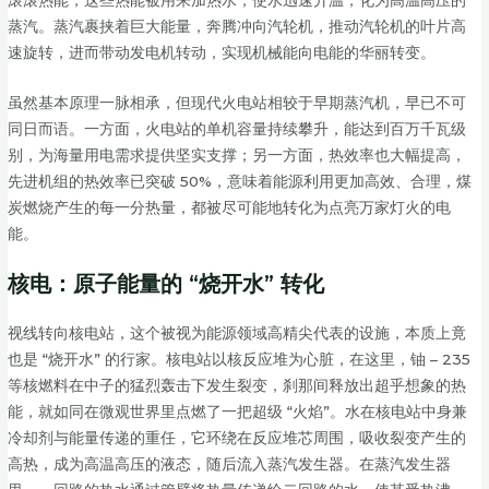
蒸汽。蒸汽裹挟着巨大能量，奔腾冲向汽轮机，推动汽轮机的叶片高
速旋转，进而带动发电机转动，实现机械能向电能的华丽转变。
虽然基本原理一脉相承，但现代火电站相较于早期蒸汽机，早已不可
同日而语。一方面，火电站的单机容量持续攀升，能达到百万千瓦级
别，为海量用电需求提供坚实支撑；另一方面，热效率也大幅提高，
先进机组的热效率已突破 50%，意味着能源利用更加高效、合理，煤
炭燃烧产生的每一分热量，都被尽可能地转化为点亮万家灯火的电
能。
核电：原子能量的 “烧开水” 转化
视线转向核电站，这个被视为能源领域高精尖代表的设施，本质上竟
也是 “烧开水” 的行家。核电站以核反应堆为心脏，在这里，铀 – 235
等核燃料在中子的猛烈轰击下发生裂变，刹那间释放出超乎想象的热
能，就如同在微观世界里点燃了一把超级 “火焰”。水在核电站中身兼
冷却剂与能量传递的重任，它环绕在反应堆芯周围，吸收裂变产生的
高热，成为高温高压的液态，随后流入蒸汽发生器。在蒸汽发生器