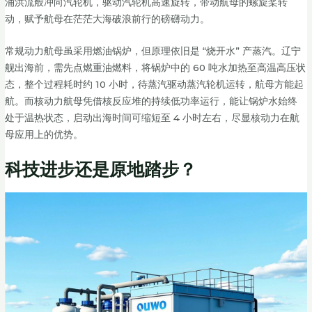
涌洪流般冲向汽轮机，驱动汽轮机高速旋转，带动航母的螺旋桨转
动，赋予航母在茫茫大海破浪前行的磅礴动力。
常规动力航母虽采用燃油锅炉，但原理依旧是 “烧开水” 产蒸汽。辽宁
舰出海前，需先点燃重油燃料，将锅炉中的 60 吨水加热至高温高压状
态，整个过程耗时约 10 小时，待蒸汽驱动蒸汽轮机运转，航母方能起
航。而核动力航母凭借核反应堆的持续低功率运行，能让锅炉水始终
处于温热状态，启动出海时间可缩短至 4 小时左右，尽显核动力在航
母应用上的优势。
科技进步还是原地踏步？