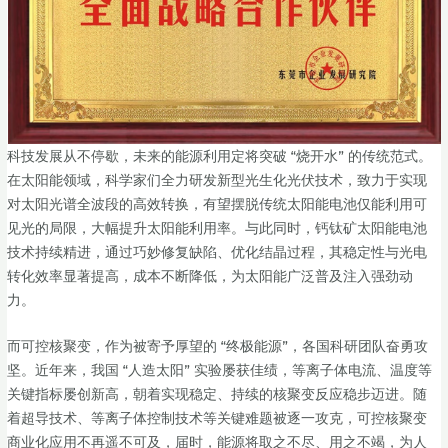
科技发展从不停歇，未来的能源利用定将突破 “烧开水” 的传统范式。
在太阳能领域，科学家们全力研发新型光生化光伏技术，致力于实现
对太阳光谱全波段的高效转换，有望摆脱传统太阳能电池仅能利用可
见光的局限，大幅提升太阳能利用率。与此同时，钙钛矿太阳能电池
技术持续精进，通过巧妙修复缺陷、优化结晶过程，其稳定性与光电
转化效率显著提高，成本不断降低，为太阳能广泛普及注入强劲动
力。
而可控核聚变，作为被寄予厚望的 “终极能源”，各国科研团队奋勇攻
坚。近年来，我国 “人造太阳” 实验屡获佳绩，等离子体电流、温度等
关键指标屡创新高，朝着实现稳定、持续的核聚变反应稳步迈进。随
着超导技术、等离子体控制技术等关键难题被逐一攻克，可控核聚变
商业化应用不再遥不可及，届时，能源将取之不尽、用之不竭，为人