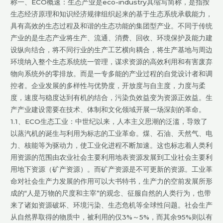
称一、ECO概速：生态产业是eco-industry其缩写简称，是指按
环
生态经济原理和知识经济规律组织起来的基于生态系统承载能力，
水
具有高效的生态过程及和谐的生态功能的集团型产业。不同于传统
处
产业的是生态产业将生产、流通、消费、回收、环境保护及能力建
理
设纵向结合，将不同行业的生产工艺横向耦合，将生产基地与周边
系
环境纳入整个生态系统统一管理，谋求资源的高效利用和有害废弃
统
物向系统外的零排放。而是一专多能的产业过程的自觉设计者和调
控者。企业发展的多样性与优势度，开放度与自主度，力度与柔
度，速度与稳度达到有机的结合，污染负效益变为资源正效益。生
产产业建设需要在技术、体制和文化领域开展一场深刻的革命。
1.1、ECO生态工业：中世纪以来，人本主义思潮的泛滥，导致了
以蒸汽机的诞生与利用为标志的工业革命。煤、石油、天然气、电
力、核能等为驱动力，使工业化进程不断加速。这也标志着人类利
用资源的范围由农业社会主要利用地表资源发展到工业社会主要利
用地下资源（矿产资源）。而矿产资源是不可更新的资源。工业革
命对社会生产力发展的作用可以大书特书，生产力的空前发展所形
成的“人是万物的尺度和主宰”的观念、征服自然的人类行为，也带
来了诸如资源破坏、环境污染、生态危机等全球性问题。社会生产
从自然界取得的物质中，被利用的仅3%～5%，而其余95%则以有