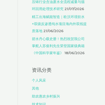
压铸行业含油废水全流程减量与循
环回用处理技术研究
21/07/2026
精工出海赋能智造｜欧沃环境软水
+双级反渗透纯水项目海内外双线提
质落地
21/06/2026
碧水丹心载史册！热烈祝贺我公司
掌舵人苏俊利先生荣登国家级典籍
《中国科学家年鉴》
18/06/2026
资讯分类
个人风采
其他
助农惠农乡村振兴
技术知识