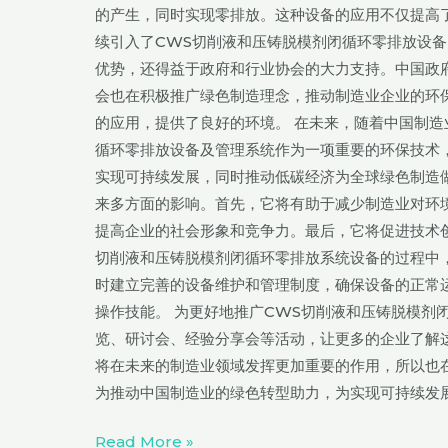
模
的产生，同时实现零排放。这种设备的应用不仅提高
剂
续引入了CWS切削液和压铸脱模剂闭循环零排放设
闭
优势，还得益于政府和行业协会的大力支持。中国政
循
会也在积极推广绿色制造理念，推动制造业企业的环
环
的应用，提供了良好的环境。 在未来，随着中国制造
零
循环零排放设备及管理系统作为一项重要的环保技术
排
实现可持续发展，同时推动低碳经济为全球绿色制造做
放
来多方面的影响。首先，它将有助于减少制造业对环
系
提高企业的社会形象和竞争力。最后，它将促进技术创
统
切削液和压铸脱模剂闭循环零排放系统设备的过程中
设
时建立完善的设备维护和管理制度，确保设备的正常
备，
操作技能。 为更好地推广CWS切削液和压铸脱模剂
助
览、研讨会、经验分享会等活动，让更多的企业了解
力
将在未来的制造业领域发挥更加重要的作用，所以也
中
为推动中国制造业的绿色转型助力，为实现可持续发
国
绿
Read More »