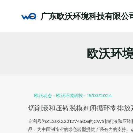
跳
至
广东欧沃环境科技有限公
内
容
欧沃环
切
削
液
欧沃动态
-
欧沃环境科技
-
15/03/2024
和
切削液和压铸脱模剂闭循环零排放系统
压
铸
专利号为ZL202223127450.6的CWS切削
脱
品，为中国制造业的绿色转型提供了强有力的支持。