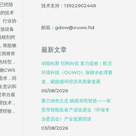
已经陆
技术支持：13922902449
特的技术
。行业协
邮箱：gdow@ouwo.ltd
排放设备
脱模剂闭
，将能够
最新文章
应用将带
色转型，
动能向新 结构向优 发力提效｜欧沃
施CWS
环境科技（OUWO）深耕水处理赛
需求，同
道，赋能循环经济高质量发展
全意识和
05/08/2026
过举办展
聚力绿色生态 赋能东莞智造——东
理技术，
莞市智能装备产业促进会《环保专
理经验，
业委员会》产业发展综述
03/08/2026