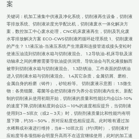
案
中
心
关键词：机加工液集中供液及净化系统，切削液再生设备，切削液
切
零排放系统、切削液浓度光学配比机，切削液废水一体化解决方
削
案，数控加工中心废水处理，CNC机床废液再生，切削及乳化废
液
水零排放解决方案 ECO-CWS切削液闭循环处理系统 1、切削废液
废
的产生？ 1.1液压油-当液压系统产生泄露和连接管道或接头变松时
水
使液压油流到切削液水箱与切削液混合。 1.2导轨油-机床导轨及滚
一
动轴承之间的摩擦需要导轨油提供润滑。导轨油会与乳化液接触而
体
被带到切削液水箱与切削液混合。 1.3防锈油、工件表面的防锈油
化
进入切削液水箱与切削液混合。 1.4其它杂质，金属切屑、磨粉、
解
金属自身的粉磨（铸件），砂轮粉等。 切削废液示意图： 1.5微生
决
物：各类细菌、霉菌等会把切削液作为养分在切削液内生长。新配
方
制的切削液从使用初期开始，切削液的质量和性能比均会以5-10%
案
的速度下降,切削液粘度则会以5～10%的速度相应提升，当切削液
使用到3～5班次（或2～3天）时，切削剂液质量比和性能均有明
显下降，约35～50%，所对应粘度也相应提高。此时唯有通过加
水稀释或补液进行维持，当8～10班次后（约1周时），切削液对
应粘度等各项指标会明显升高而不在适宜继续使用，此时的加工速