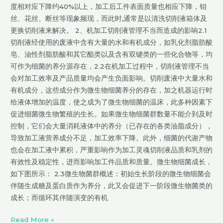
度相对应下降约40%以上，加工后工件表面质量也相应下降，钼
丝、花丝、断丝等现象频现，而此时,通常是以清洗切削液箱体及
更换切削液来解决。 2、机加工切削液管理不当而造成的影响2.1
切削液经使用的废液中含有大量的水和有机成分，如乳化剂脂肪酸
皂、油性剂脂肪酸和其它酯类以及含有双键类的一些化合物等，均
可作为细菌的养分源存在，2.2在机加工过程中，切削液管理不当
会对加工效率及产品质量均会产生负面影响。切削废液中大量水和
有机成分，这些成分作为微生物细菌养分的存在，加之机器运行时
给液体增加的温度，使之成为了微生物细菌的温床，此多种因素下
促进细菌微生物繁殖的生长。如果微生物细菌群数量不能介到及时
控制，它们会大量消耗液体中的养分（已存在的各类油脂成分），
导致加工液营养成分不足，加工效率下降。此外，细菌的代谢产物
也会在加工液中累积，严重影响作为加工灵魂切削液品质和乳剂的
有效性及稳定性，进而影响加工件品质和质量。微生物细菌成长，
如下图所示： 2.3微生物菌群概述：初始生长阶段的微生物细菌会
伴随生成糖及蛋白质作为养分，此又会促进下一阶段微生物菌类的
成长；而循环其伴随演变的有机
Read More »